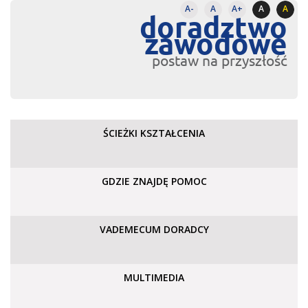
A-
A
A+
A
A
doradztwo
zawodowe
postaw na przyszłość
ŚCIEŻKI KSZTAŁCENIA
GDZIE ZNAJDĘ POMOC
VADEMECUM DORADCY
MULTIMEDIA