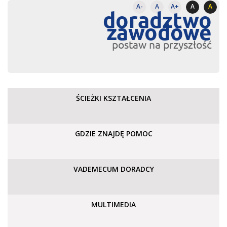
A-
A
A+
A
A
doradztwo
zawodowe
postaw na przyszłość
ŚCIEŻKI KSZTAŁCENIA
GDZIE ZNAJDĘ POMOC
VADEMECUM DORADCY
MULTIMEDIA