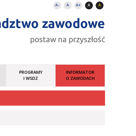
A-
A
A+
A
A
adztwo zawodowe
postaw na przyszłość
PROGRAMY
INFORMATOR
I WSDZ
O ZAWODACH