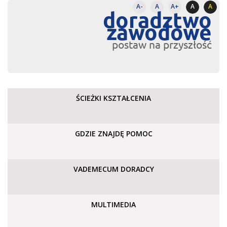
A-
A
A+
A
A
doradztwo
zawodowe
postaw na przyszłość
ŚCIEŻKI KSZTAŁCENIA
GDZIE ZNAJDĘ POMOC
VADEMECUM DORADCY
MULTIMEDIA