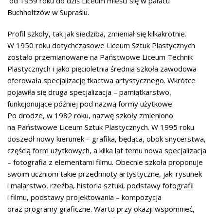
od 1959 roku do dziś Liceum mieści się w pałacu
Buchholtzów w Supraślu.
Profil szkoły, tak jak siedziba, zmieniał się kilkakrotnie.
W 1950 roku dotychczasowe Liceum Sztuk Plastycznych
zostało przemianowane na Państwowe Liceum Technik
Plastycznych i jako pięcioletnia średnia szkoła zawodowa
oferowała specjalizację tkactwa artystycznego. Wkrótce
pojawiła się druga specjalizacja – pamiątkarstwo,
funkcjonujące później pod nazwą formy użytkowe.
Po drodze, w 1982 roku, nazwę szkoły zmieniono
na Państwowe Liceum Sztuk Plastycznych. W 1995 roku
doszedł nowy kierunek – grafika, będąca, obok snycerstwa,
częścią form użytkowych, a kilka lat temu nowa specjalizacja
– fotografia z elementami filmu. Obecnie szkoła proponuje
swoim uczniom takie przedmioty artystyczne, jak: rysunek
i malarstwo, rzeźba, historia sztuki, podstawy fotografii
i filmu, podstawy projektowania – kompozycja
oraz programy graficzne. Warto przy okazji wspomnieć,