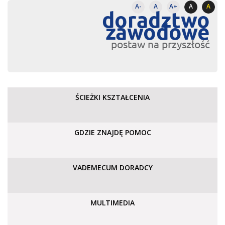
A-
A
A+
A
A
doradztwo
zawodowe
postaw na przyszłość
ŚCIEŻKI KSZTAŁCENIA
GDZIE ZNAJDĘ POMOC
VADEMECUM DORADCY
MULTIMEDIA