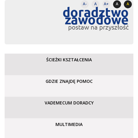
A-
A
A+
A
A
doradztwo
zawodowe
postaw na przyszłość
ŚCIEŻKI KSZTAŁCENIA
GDZIE ZNAJDĘ POMOC
VADEMECUM DORADCY
MULTIMEDIA