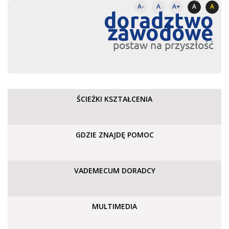
A-
A
A+
A
A
doradztwo
zawodowe
postaw na przyszłość
ŚCIEŻKI KSZTAŁCENIA
GDZIE ZNAJDĘ POMOC
VADEMECUM DORADCY
MULTIMEDIA