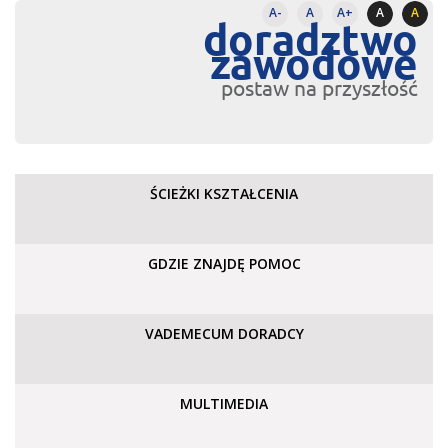
A-
A
A+
A
A
doradztwo
zawodowe
postaw na przyszłość
ŚCIEŻKI KSZTAŁCENIA
GDZIE ZNAJDĘ POMOC
VADEMECUM DORADCY
MULTIMEDIA