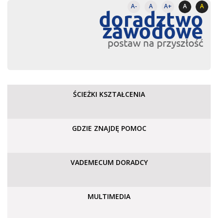
A-
A
A+
A
A
doradztwo
zawodowe
postaw na przyszłość
ŚCIEŻKI KSZTAŁCENIA
GDZIE ZNAJDĘ POMOC
VADEMECUM DORADCY
MULTIMEDIA