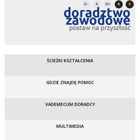
A-
A
A+
A
A
doradztwo
zawodowe
postaw na przyszłość
ŚCIEŻKI KSZTAŁCENIA
GDZIE ZNAJDĘ POMOC
VADEMECUM DORADCY
MULTIMEDIA