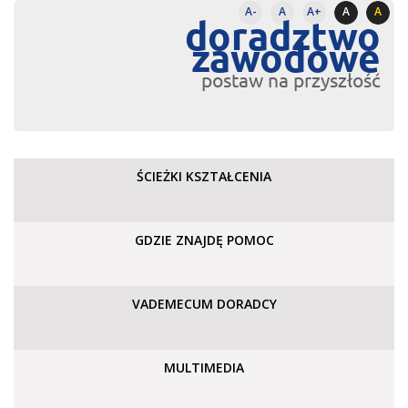
A-
A
A+
A
A
doradztwo
zawodowe
postaw na przyszłość
ŚCIEŻKI KSZTAŁCENIA
GDZIE ZNAJDĘ POMOC
VADEMECUM DORADCY
MULTIMEDIA