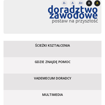
A-
A
A+
A
A
doradztwo
zawodowe
postaw na przyszłość
ŚCIEŻKI KSZTAŁCENIA
GDZIE ZNAJDĘ POMOC
VADEMECUM DORADCY
MULTIMEDIA