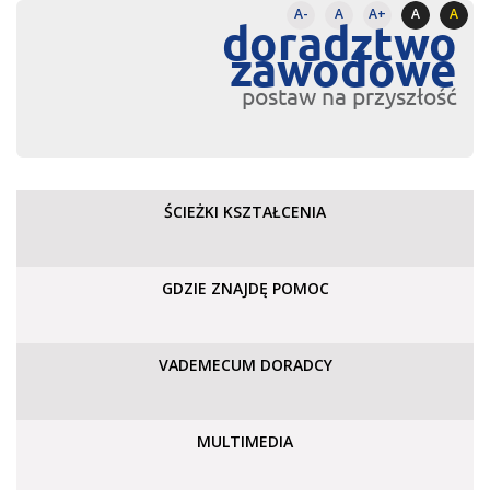
A-
A
A+
A
A
doradztwo
zawodowe
postaw na przyszłość
ŚCIEŻKI KSZTAŁCENIA
GDZIE ZNAJDĘ POMOC
VADEMECUM DORADCY
MULTIMEDIA