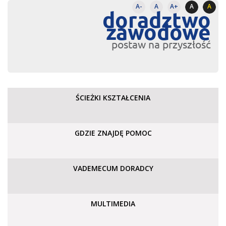
A-
A
A+
A
A
doradztwo
zawodowe
postaw na przyszłość
ŚCIEŻKI KSZTAŁCENIA
GDZIE ZNAJDĘ POMOC
VADEMECUM DORADCY
MULTIMEDIA