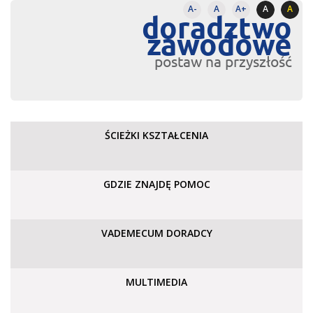
A-
A
A+
A
A
doradztwo
zawodowe
postaw na przyszłość
ŚCIEŻKI KSZTAŁCENIA
GDZIE ZNAJDĘ POMOC
VADEMECUM DORADCY
MULTIMEDIA