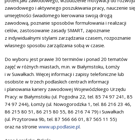
potencjału zawodowego, wzbudzenie motywacji do rozwoju
zawodowego i aktywnego poszukiwania pracy, nauczenie się
umiejętności świadomego kierowania swoją drogą
zawodową, poznanie sposobów formułowania i realizacji
celów, zastosowanie zasady SMART, zapoznanie
z indywidualnymi stylami zarządzania czasem, rozpoznanie
własnego sposobu zarządzania sobą w czasie.
Do wyboru jest prawie 30 terminów i ponad 20 tematów
zajęć w różnych miastach, m.in. w Białymstoku, Łomży
i w Suwałkach. Więcej informacji i zapisy telefoniczne lub
osobiste w trzech podlaskich centrach informacji
i planowania kariery zawodowej Wojewódzkiego Urzędu
Pracy: w Białymstoku (ul. Pogodna 22, tel. 85 74 97 241, 85
74 97 244), Łomży (ul. Nowogorodzka 1, tel. 86 216 23 46,
86 215 80 51, 86 215 80 55, 86 216 74 79) i Suwałkach
(ul. Przytorowa 9b, tel. 87 566 66 01, 87 565 11 55)
oraz na stronie
www.up.podlasie.pl
.