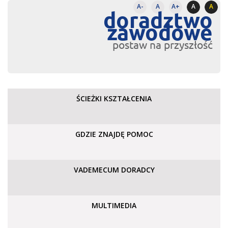
A-
A
A+
A
A
doradztwo
zawodowe
postaw na przyszłość
ŚCIEŻKI KSZTAŁCENIA
GDZIE ZNAJDĘ POMOC
VADEMECUM DORADCY
MULTIMEDIA