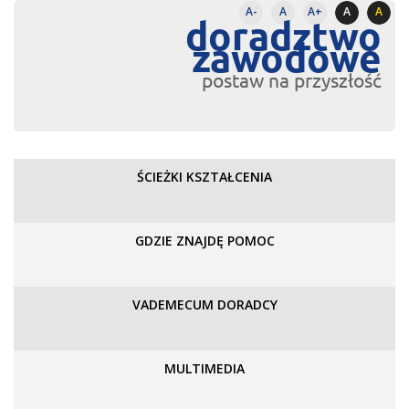
A-
A
A+
A
A
doradztwo
zawodowe
postaw na przyszłość
ŚCIEŻKI KSZTAŁCENIA
GDZIE ZNAJDĘ POMOC
VADEMECUM DORADCY
MULTIMEDIA