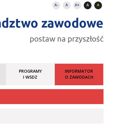
A-
A
A+
A
A
adztwo zawodowe
postaw na przyszłość
PROGRAMY
INFORMATOR
I WSDZ
O ZAWODACH