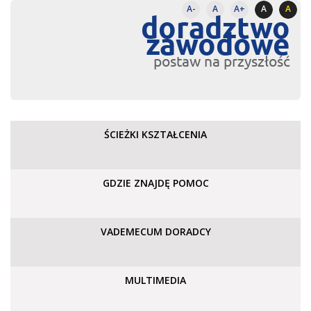
A-
A
A+
A
A
doradztwo
zawodowe
postaw na przyszłość
ŚCIEŻKI KSZTAŁCENIA
GDZIE ZNAJDĘ POMOC
VADEMECUM DORADCY
MULTIMEDIA