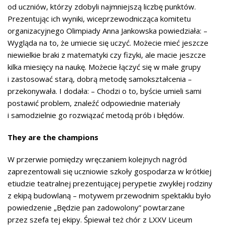
od uczniów, którzy zdobyli najmniejszą liczbę punktów.
Prezentując ich wyniki, wiceprzewodnicząca komitetu
organizacyjnego Olimpiady Anna Jankowska powiedziała: –
Wygląda na to, że umiecie się uczyć. Możecie mieć jeszcze
niewielkie braki z matematyki czy fizyki, ale macie jeszcze
kilka miesięcy na naukę. Możecie łączyć się w małe grupy
i zastosować starą, dobrą metodę samokształcenia –
przekonywała. I dodała: – Chodzi o to, byście umieli sami
postawić problem, znaleźć odpowiednie materiały
i samodzielnie go rozwiązać metodą prób i błędów.
They are the champions
W przerwie pomiędzy wręczaniem kolejnych nagród
zaprezentowali się uczniowie szkoły gospodarza w krótkiej
etiudzie teatralnej prezentującej perypetie zwykłej rodziny
z ekipą budowlaną – motywem przewodnim spektaklu było
powiedzenie „Będzie pan zadowolony” powtarzane
przez szefa tej ekipy. Śpiewał też chór z LXXV Liceum