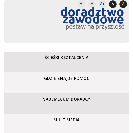
A-
A
A+
A
A
doradztwo
zawodowe
postaw na przyszłość
ŚCIEŻKI KSZTAŁCENIA
GDZIE ZNAJDĘ POMOC
VADEMECUM DORADCY
MULTIMEDIA