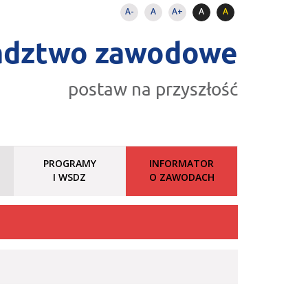
A-
A
A+
A
A
adztwo zawodowe
postaw na przyszłość
PROGRAMY
INFORMATOR
I WSDZ
O ZAWODACH