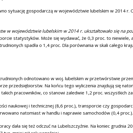
no sytuację gospodarczą w województwie lubelskim w 2014 r. Ok
stw w województwie lubelskim w 2014 r. ukształtowało się na poz
orcie statystyków. Może się wydawać, że 0,3 proc. to niewiele, 
trudnionych spadła o 1,4 proc. Dla porównania w skali całego kra
 zatrudnionych odnotowano w woj. lubelskim w przetwórstwie prze
rze przedsiębiorstw. Na końcu tego wyliczenia znajdują się nato
s. takich pracowników, co stanowi zaledwie 1,2 proc. wszystkich za
ości naukowej i technicznej (8,6 proc.), transporcie czy gospoda
wowano natomiast w handlu i naprawie samochodów (0,4 proc.).
acy dała się też odczuć na Lubelszczyźnie. Na koniec grudnia 20