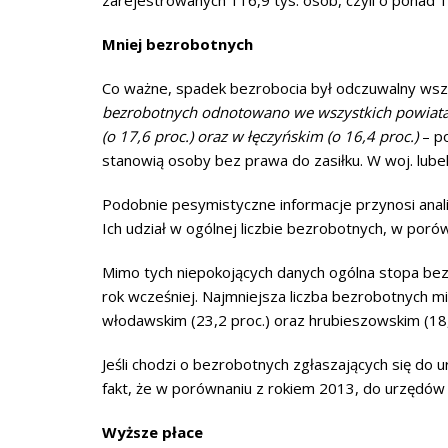
zarejestrowanych 116,9 tys. osób, czyli o ponad 17
Mniej bezrobotnych
Co ważne, spadek bezrobocia był odczuwalny wsz
bezrobotnych odnotowano we wszystkich powiatac
(o 17,6 proc.) oraz w łęczyńskim (o 16,4 proc.)
– po
stanowią osoby bez prawa do zasiłku. W woj. lubel
Podobnie pesymistyczne informacje przynosi anali
Ich udział w ogólnej liczbie bezrobotnych, w poró
Mimo tych niepokojących danych ogólna stopa bez
rok wcześniej. Najmniejsza liczba bezrobotnych mie
włodawskim (23,2 proc.) oraz hrubieszowskim (18,
Jeśli chodzi o bezrobotnych zgłaszających się do u
fakt, że w porównaniu z rokiem 2013, do urzędów 
Wyższe płace