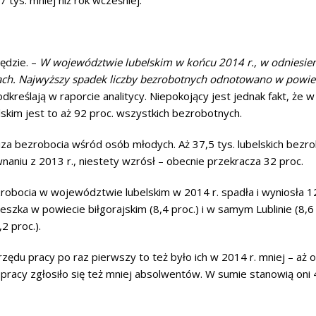
 tys. mniej niż rok wcześniej.
ędzie. –
W województwie lubelskim w końcu 2014 r., w odniesien
h. Najwyższy spadek liczby bezrobotnych odnotowano w powiec
dkreślają w raporcie analitycy. Niepokojący jest jednak fakt, że
skim jest to aż 92 proc. wszystkich bezrobotnych.
za bezrobocia wśród osób młodych. Aż 37,5 tys. lubelskich bezro
wnaniu z 2013 r., niestety wzrósł – obecnie przekracza 32 proc.
robocia w województwie lubelskim w 2014 r. spadła i wyniosła 12
szka w powiecie biłgorajskim (8,4 proc.) i w samym Lublinie (8,6 
2 proc.).
rzędu pracy po raz pierwszy to też było ich w 2014 r. mniej – aż o
pracy zgłosiło się też mniej absolwentów. W sumie stanowią oni