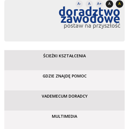
A-
A
A+
A
A
doradztwo
zawodowe
postaw na przyszłość
ŚCIEŻKI KSZTAŁCENIA
GDZIE ZNAJDĘ POMOC
VADEMECUM DORADCY
MULTIMEDIA