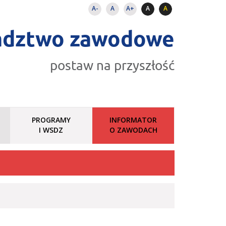
A-
A
A+
A
A
adztwo zawodowe
postaw na przyszłość
PROGRAMY
INFORMATOR
I WSDZ
O ZAWODACH