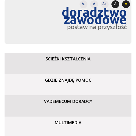
A-
A
A+
A
A
doradztwo
zawodowe
postaw na przyszłość
ŚCIEŻKI KSZTAŁCENIA
GDZIE ZNAJDĘ POMOC
VADEMECUM DORADCY
MULTIMEDIA