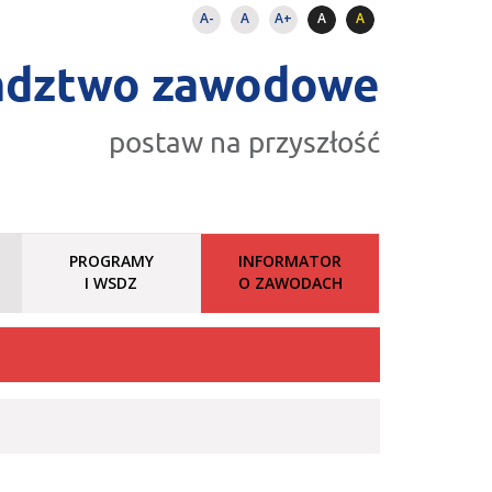
A-
A
A+
A
A
adztwo zawodowe
postaw na przyszłość
PROGRAMY
INFORMATOR
I WSDZ
O ZAWODACH