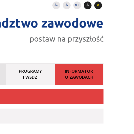
A-
A
A+
A
A
adztwo zawodowe
postaw na przyszłość
PROGRAMY
INFORMATOR
I WSDZ
O ZAWODACH