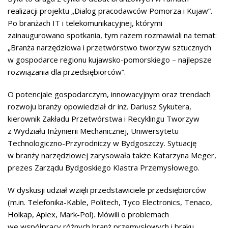
realizacji projektu „Dialog pracodawców Pomorza i Kujaw”.
Po branżach IT i telekomunikacyjnej, którymi
zainaugurowano spotkania, tym razem rozmawiali na temat:
„Branża narzędziowa i przetwórstwo tworzyw sztucznych
w gospodarce regionu kujawsko-pomorskiego – najlepsze
rozwiązania dla przedsiębiorców”.
O potencjale gospodarczym, innowacyjnym oraz trendach
rozwoju branży opowiedział dr inż. Dariusz Sykutera,
kierownik Zakładu Przetwórstwa i Recyklingu Tworzyw
z Wydziału Inżynierii Mechanicznej, Uniwersytetu
Technologiczno-Przyrodniczy w Bydgoszczy. Sytuację
w branży narzędziowej zarysowała także Katarzyna Meger,
prezes Zarządu Bydgoskiego Klastra Przemysłowego.
W dyskusji udział wzięli przedstawiciele przedsiębiorców
(m.in. Telefonika-Kable, Politech, Tyco Electronics, Tenaco,
Holkap, Aplex, Mark-Pol). Mówili o problemach
we współpracy różnych branż przemysłowych i braku