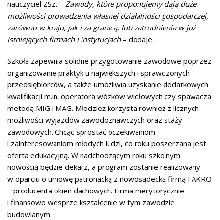
nauczyciel ZSZ. –
Zawody, które proponujemy dają duże
możliwości prowadzenia własnej działalności gospodarczej,
zarówno w kraju, jak i za granicą, lub zatrudnienia w już
istniejących firmach
i instytucjach
– dodaje.
Szkoła zapewnia solidne przygotowanie zawodowe poprzez
organizowanie praktyk u największych i sprawdzonych
przedsiębiorców, a także umożliwia uzyskanie dodatkowych
kwalifikacji m.in. operatora wózków widłowych czy spawacza
metodą MIG i MAG. Młodzież korzysta również z licznych
możliwości wyjazdów zawodoznawczych oraz staży
zawodowych. Chcąc sprostać oczekiwaniom
i zainteresowaniom młodych ludzi, co roku poszerzana jest
oferta edukacyjną. W nadchodzącym roku szkolnym
nowością będzie dekarz, a program zostanie realizowany
w oparciu o umowę patronacką z nowosądecką firmą FAKRO
– producenta okien dachowych. Firma merytorycznie
i finansowo wesprze kształcenie w tym zawodzie
budowlanym.