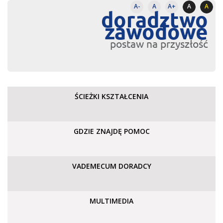
A-
A
A+
A
A
doradztwo
zawodowe
postaw na przyszłość
ŚCIEŻKI KSZTAŁCENIA
GDZIE ZNAJDĘ POMOC
VADEMECUM DORADCY
MULTIMEDIA