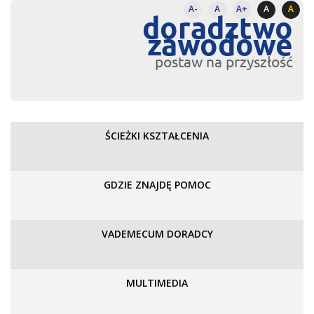
A-
A
A+
A
A
doradztwo
zawodowe
postaw na przyszłość
ŚCIEŻKI KSZTAŁCENIA
GDZIE ZNAJDĘ POMOC
VADEMECUM DORADCY
MULTIMEDIA