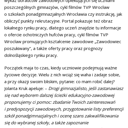
wykaz doradców zawodowych opiekujących się uczniami
poszczególnych gimnazjów, cykl filmów TVP Wrocław
o szkołach ponadgimnazjalnych Wrocławia czy instrukcję, jak
obliczyć punkty rekrutacyjne. Portal pokazuje też obraz
lokalnego rynku pracy, dlatego uczeń znajdzie tu informacje
o ofercie ochotniczych hufców pracy, cykl filmów TVP
Wrocław promujących kształcenie zawodowe „Zawodowiec
poszukiwany”, a także oferty pracy oraz prognozy
dolnośląskiego rynku pracy.
Początek maja to czas, kiedy uczniowie podejmują ważne
życiowe decyzje. Wielu z nich wciąż się waha i zadaje sobie,
a przy okazji swoim bliskim, pytanie: co mam robić dalej?
Jolanta Kruk apeluje: –
Drogi gimnazjalisto, jeśli zastanawiasz
się nad wyborem dalszej ścieżki edukacyjno-zawodowej
proponujemy ci pomoc: zbadanie Twoich zainteresowań
i predyspozycji zawodowych, przygotowanie listy preferencji
szkół ponadgimnazjalnych i ocenę szans zakwalifikowania
się do wybranej szkoły, a także zapoznanie