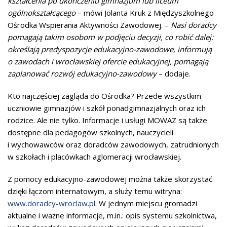
kształcenia po ukończeniu gimnazjum lub liceum
ogólnokształcącego
– mówi Jolanta Kruk z Międzyszkolnego
Ośrodka Wspierania Aktywności Zawodowej. –
Nasi doradcy
pomagają takim osobom w podjęciu decyzji, co robić dalej:
określają predyspozycje edukacyjno-zawodowe, informują
o zawodach i wrocławskiej ofercie edukacyjnej, pomagają
zaplanować rozwój edukacyjno-zawodowy
– dodaje.
Kto najczęściej zagląda do Ośrodka? Przede wszystkim
uczniowie gimnazjów i szkół ponadgimnazjalnych oraz ich
rodzice. Ale nie tylko. Informacje i usługi MOWAZ są także
dostępne dla pedagogów szkolnych, nauczycieli
i wychowawców oraz doradców zawodowych, zatrudnionych
w szkołach i placówkach aglomeracji wrocławskiej.
Z pomocy edukacyjno-zawodowej można także skorzystać
dzięki łączom internatowym, a służy temu witryna:
www.doradcy-wroclaw.pl
. W jednym miejscu gromadzi
aktualne i ważne informacje, m.in.: opis systemu szkolnictwa,