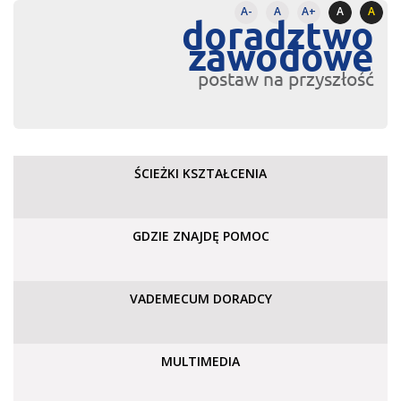
A-
A
A+
A
A
doradztwo
zawodowe
postaw na przyszłość
ŚCIEŻKI KSZTAŁCENIA
GDZIE ZNAJDĘ POMOC
VADEMECUM DORADCY
MULTIMEDIA