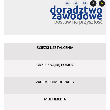
A-
A
A+
A
A
doradztwo
zawodowe
postaw na przyszłość
ŚCIEŻKI KSZTAŁCENIA
GDZIE ZNAJDĘ POMOC
VADEMECUM DORADCY
MULTIMEDIA