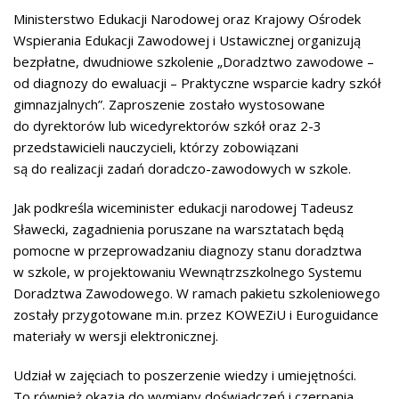
Ministerstwo Edukacji Narodowej oraz Krajowy Ośrodek
Wspierania Edukacji Zawodowej i Ustawicznej organizują
bezpłatne, dwudniowe szkolenie „Doradztwo zawodowe –
od diagnozy do ewaluacji – Praktyczne wsparcie kadry szkół
gimnazjalnych”. Zaproszenie zostało wystosowane
do dyrektorów lub wicedyrektorów szkół oraz 2-3
przedstawicieli nauczycieli, którzy zobowiązani
są do realizacji zadań doradczo-zawodowych w szkole.
Jak podkreśla wiceminister edukacji narodowej Tadeusz
Sławecki, zagadnienia poruszane na warsztatach będą
pomocne w przeprowadzaniu diagnozy stanu doradztwa
w szkole, w projektowaniu Wewnątrzszkolnego Systemu
Doradztwa Zawodowego. W ramach pakietu szkoleniowego
zostały przygotowane m.in. przez KOWEZiU i Euroguidance
materiały w wersji elektronicznej.
Udział w zajęciach to poszerzenie wiedzy i umiejętności.
To również okazja do wymiany doświadczeń i czerpania