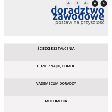
A-
A
A+
A
A
doradztwo
zawodowe
postaw na przyszłość
ŚCIEŻKI KSZTAŁCENIA
GDZIE ZNAJDĘ POMOC
VADEMECUM DORADCY
MULTIMEDIA