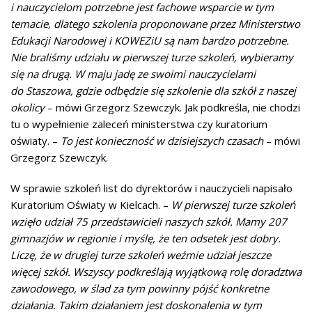
i nauczycielom potrzebne jest fachowe wsparcie w tym
temacie, dlatego szkolenia proponowane przez Ministerstwo
Edukacji Narodowej i KOWEZiU są nam bardzo potrzebne.
Nie braliśmy udziału w pierwszej turze szkoleń, wybieramy
się na drugą. W maju jadę ze swoimi nauczycielami
do Staszowa, gdzie odbędzie się szkolenie dla szkół z naszej
okolicy
– mówi Grzegorz Szewczyk. Jak podkreśla, nie chodzi
tu o wypełnienie zaleceń ministerstwa czy kuratorium
oświaty. –
To jest konieczność w dzisiejszych czasach
– mówi
Grzegorz Szewczyk.
W sprawie szkoleń list do dyrektorów i nauczycieli napisało
Kuratorium Oświaty w Kielcach. –
W pierwszej turze szkoleń
wzięło udział 75 przedstawicieli naszych szkół. Mamy 207
gimnazjów w regionie i myślę, że ten odsetek jest dobry.
Liczę, że w drugiej turze szkoleń weźmie udział jeszcze
więcej szkół. Wszyscy podkreślają wyjątkową rolę doradztwa
zawodowego, w ślad za tym powinny pójść konkretne
działania. Takim działaniem jest doskonalenia w tym