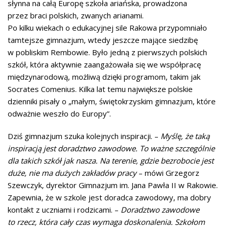
słynna na całą Europę szkoła ariańska, prowadzona
przez braci polskich, zwanych arianami.
Po kilku wiekach o edukacyjnej sile Rakowa przypomniało
tamtejsze gimnazjum, wtedy jeszcze mające siedzibę
w pobliskim Rembowie. Było jedną z pierwszych polskich
szkół, która aktywnie zaangażowała się we współpracę
międzynarodową, możliwą dzięki programom, takim jak
Socrates Comenius. Kilka lat temu największe polskie
dzienniki pisały o „małym, świętokrzyskim gimnazjum, które
odważnie weszło do Europy”.
Dziś gimnazjum szuka kolejnych inspiracji. –
Myślę, że taką
inspiracją jest doradztwo zawodowe. To ważne szczególnie
dla takich szkół jak nasza. Na terenie, gdzie bezrobocie jest
duże, nie ma dużych zakładów pracy
– mówi Grzegorz
Szewczyk, dyrektor Gimnazjum im. Jana Pawła II w Rakowie.
Zapewnia, że w szkole jest doradca zawodowy, ma dobry
kontakt z uczniami i rodzicami. –
Doradztwo zawodowe
to rzecz, która cały czas wymaga doskonalenia. Szkołom