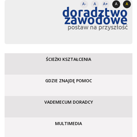
A-
A
A+
A
A
doradztwo
zawodowe
postaw na przyszłość
ŚCIEŻKI KSZTAŁCENIA
GDZIE ZNAJDĘ POMOC
VADEMECUM DORADCY
MULTIMEDIA