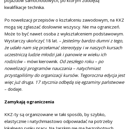
pojazdów samochodowych, po którym zdobędą
kwalifikacje technika.
Po nowelizacji przepisów o kształceniu zawodowym, na KKZ
mogą się zgłaszać dosłownie wszyscy. Nie ma ograniczeń.
Może to być nawet osoba z wykształceniem podstawowym.
Wystarczy ukończyć 18 lat. –
Jesteśmy bardzo dumni z tego,
że udało nam się przełamać stereotypy i w naszych kursach
uczestniczą ludzie młodzi jak i panowie w wieku ich
rodziców
– mówi kierownik.
Od zeszłego roku – po
nowelizacji programów nauczania – natychmiast
przystąpiliśmy do organizacji kursów. Tegoroczna edycja jest
więc już druga. 17 stycznia odbędą się egzaminy państwowe
– dodaje.
Zamykają ograniczenia
KKZ-ty są organizowane w taki sposób, by szybko,
elastycznie i natychmiastowo odpowiadać na potrzeby
lokalnego rynku pracy. Na żarskim nie ma bezrobotnych