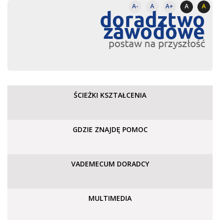
A-
A
A+
A
A
doradztwo
zawodowe
postaw na przyszłość
ŚCIEŻKI KSZTAŁCENIA
GDZIE ZNAJDĘ POMOC
VADEMECUM DORADCY
MULTIMEDIA