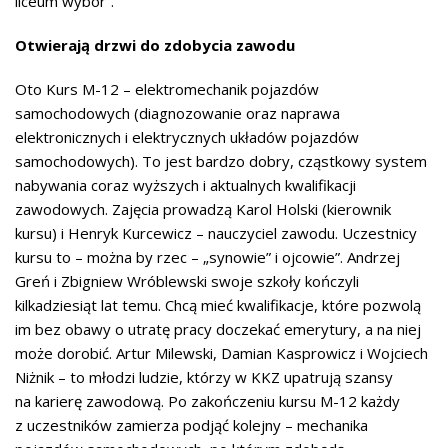
liceum wybór”.
Otwierają drzwi do zdobycia zawodu
Oto Kurs M-12 – elektromechanik pojazdów
samochodowych (diagnozowanie oraz naprawa
elektronicznych i elektrycznych układów pojazdów
samochodowych). To jest bardzo dobry, cząstkowy system
nabywania coraz wyższych i aktualnych kwalifikacji
zawodowych. Zajęcia prowadzą Karol Holski (kierownik
kursu) i Henryk Kurcewicz – nauczyciel zawodu. Uczestnicy
kursu to – można by rzec – „synowie” i ojcowie”. Andrzej
Greń i Zbigniew Wróblewski swoje szkoły kończyli
kilkadziesiąt lat temu. Chcą mieć kwalifikacje, które pozwolą
im bez obawy o utratę pracy doczekać emerytury, a na niej
może dorobić. Artur Milewski, Damian Kasprowicz i Wojciech
Niżnik – to młodzi ludzie, którzy w KKZ upatrują szansy
na karierę zawodową. Po zakończeniu kursu M-12 każdy
z uczestników zamierza podjąć kolejny – mechanika