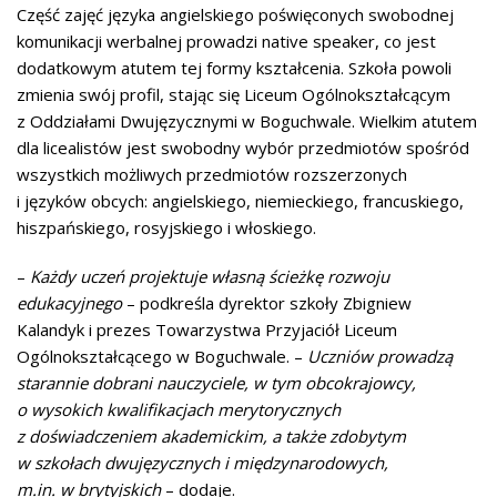
Część zajęć języka angielskiego poświęconych swobodnej
komunikacji werbalnej prowadzi native speaker, co jest
dodatkowym atutem tej formy kształcenia. Szkoła powoli
zmienia swój profil, stając się Liceum Ogólnokształcącym
z Oddziałami Dwujęzycznymi w Boguchwale. Wielkim atutem
dla licealistów jest swobodny wybór przedmiotów spośród
wszystkich możliwych przedmiotów rozszerzonych
i języków obcych: angielskiego, niemieckiego, francuskiego,
hiszpańskiego, rosyjskiego i włoskiego.
–
Każdy uczeń projektuje własną ścieżkę rozwoju
edukacyjnego
– podkreśla dyrektor szkoły Zbigniew
Kalandyk i prezes Towarzystwa Przyjaciół Liceum
Ogólnokształcącego w Boguchwale. –
Uczniów prowadzą
starannie dobrani nauczyciele, w tym obcokrajowcy,
o wysokich kwalifikacjach merytorycznych
z doświadczeniem akademickim, a także zdobytym
w szkołach dwujęzycznych i międzynarodowych,
m.in. w brytyjskich
– dodaje.