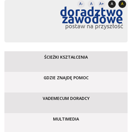
A-
A
A+
A
A
doradztwo
zawodowe
postaw na przyszłość
ŚCIEŻKI KSZTAŁCENIA
GDZIE ZNAJDĘ POMOC
VADEMECUM DORADCY
MULTIMEDIA