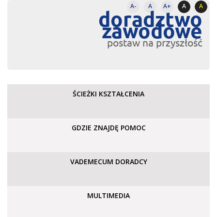
A-
A
A+
A
A
doradztwo
zawodowe
postaw na przyszłość
ŚCIEŻKI KSZTAŁCENIA
GDZIE ZNAJDĘ POMOC
VADEMECUM DORADCY
MULTIMEDIA