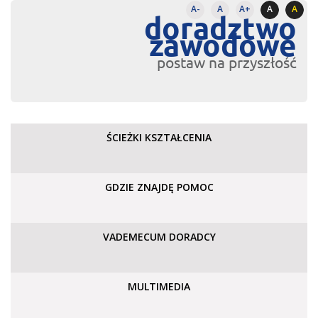
A-
A
A+
A
A
doradztwo
zawodowe
postaw na przyszłość
ŚCIEŻKI KSZTAŁCENIA
GDZIE ZNAJDĘ POMOC
VADEMECUM DORADCY
MULTIMEDIA