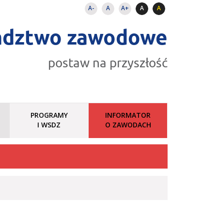
A-
A
A+
A
A
adztwo zawodowe
postaw na przyszłość
PROGRAMY
INFORMATOR
I WSDZ
O ZAWODACH