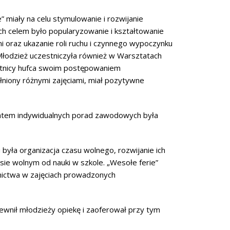
miały na celu stymulowanie i rozwijanie
ch celem było popularyzowanie i kształtowanie
 oraz ukazanie roli ruchu i czynnego wypoczynku
 Młodzież uczestniczyła również w Warsztatach
zestnicy hufca swoim postępowaniem
niony różnymi zajęciami, miał pozytywne
Tematem indywidualnych porad zawodowych była
yła organizacja czasu wolnego, rozwijanie ich
sie wolnym od nauki w szkole. „Wesołe ferie”
tnictwa w zajęciach prowadzonych
wnił młodzieży opiekę i zaoferował przy tym