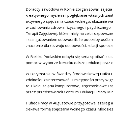
Doradcy zawodowi w Kolnie zorganizowali zajęcia
kreatywnego myślenia i pogłębianie własnych zain
aktywnego spędzania czasu wolnego, ukazanie wart
w zachowaniu zdrowia fizycznego i psychicznego. U
Terapii Zajęciowej, które miały na celu rozpowsz
i zaangażowaniem udowodnili, że potrzeby osób n
znaczenie dla rozwoju osobowości, relacji społecz
W Bielsku Podlaskim odbyła się seria spotkań z u
pomoc w wyborze kierunku dalszej edukacji oraz 
W Białymstoku w Świetlicy Środowiskowej Hufca P
zdolności, zainteresowań i umiejętności pracy w g
to z kolei zajęcia komputerowe, zręcznościowe i 
przez przedstawicieli Centrum Edukacji i Pracy Mł
Hufiec Pracy w Augustowie przygotował szereg at
ciekawą formę spędzania wolnego czasu. Młodzież 