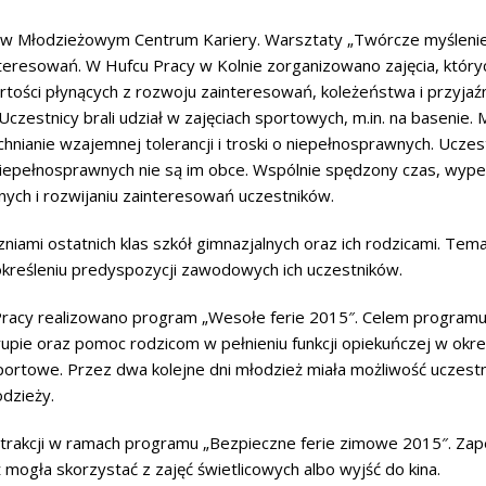
 w Młodzieżowym Centrum Kariery. Warsztaty „Twórcze myślenie” 
teresowań. W Hufcu Pracy w Kolnie zorganizowano zajęcia, który
ości płynących z rozwoju zainteresowań, koleżeństwa i przyjaźni
czestnicy brali udział w zajęciach sportowych, m.in. na basenie.
echnianie wzajemnej tolerancji i troski o niepełnosprawnych. Uc
iepełnosprawnych nie są im obce. Wspólnie spędzony czas, wypeł
nych i rozwijaniu zainteresowań uczestników.
czniami ostatnich klas szkół gimnazjalnych oraz ich rodzicami. 
określeniu predyspozycji zawodowych ich uczestników.
racy realizowano program „Wesołe ferie 2015″. Celem programu b
rupie oraz pomoc rodzicom w pełnieniu funkcji opiekuńczej w okre
sportowe. Przez dwa kolejne dni młodzież miała możliwość uczes
odzieży.
rakcji w ramach programu „Bezpieczne ferie zimowe 2015″. Zape
mogła skorzystać z zajęć świetlicowych albo wyjść do kina.