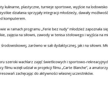
aty kulinarne, plastyczne, turnieje sportowe, wyjście na lodowis
stkie działania sprzyjały integracji młodzieży, dawały możliwo
zed komputerem.
ie w ramach programu „Ferie bez nudy” młodzież zapoznała się 
ie, zajęcia na siłowni, zawody w tenisa stołowego i wyjścia na mi
 środowiskowej, zarówno w sali dydaktycznej, jak i na siłowni. 
u szeroki wachlarz zajęć świetlicowych i sportowo-rekreacyjnych
cy filmu wzięli udział w projekcji filmu „Carte Blanche”, a amatorz
eresowań zachęcając do aktywności własnej uczestników.