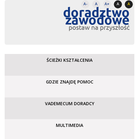
A-
A
A+
A
A
doradztwo
zawodowe
postaw na przyszłość
ŚCIEŻKI KSZTAŁCENIA
GDZIE ZNAJDĘ POMOC
VADEMECUM DORADCY
MULTIMEDIA