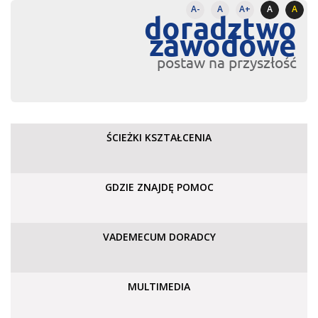
A-
A
A+
A
A
doradztwo
zawodowe
postaw na przyszłość
ŚCIEŻKI KSZTAŁCENIA
GDZIE ZNAJDĘ POMOC
VADEMECUM DORADCY
MULTIMEDIA