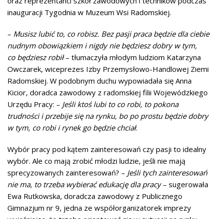
oraz reprezentanci szkół zawodowych i techników podczas
inauguracji Tygodnia w Muzeum Wsi Radomskiej.
–
Musisz lubić to, co robisz. Bez pasji praca będzie dla ciebie
nudnym obowiązkiem i nigdy nie będziesz dobry w tym,
co będziesz robił
– tłumaczyła młodym ludziom Katarzyna
Owczarek, wiceprezes Izby Przemysłowo-Handlowej Ziemi
Radomskiej. W podobnym duchu wypowiadała się Anna
Kicior, doradca zawodowy z radomskiej filii Wojewódzkiego
Urzędu Pracy: –
Jeśli ktoś lubi to co robi, to pokona
trudności i przebije się na rynku, bo po prostu będzie dobry
w tym, co robi i rynek go będzie chciał
.
Wybór pracy pod kątem zainteresowań czy pasji to idealny
wybór. Ale co mają zrobić młodzi ludzie, jeśli nie mają
sprecyzowanych zainteresowań? –
Jeśli tych zainteresowań
nie ma, to trzeba wybierać edukację dla pracy
– sugerowała
Ewa Rutkowska, doradcza zawodowy z Publicznego
Gimnazjum nr 9, jedna ze współorganizatorek imprezy