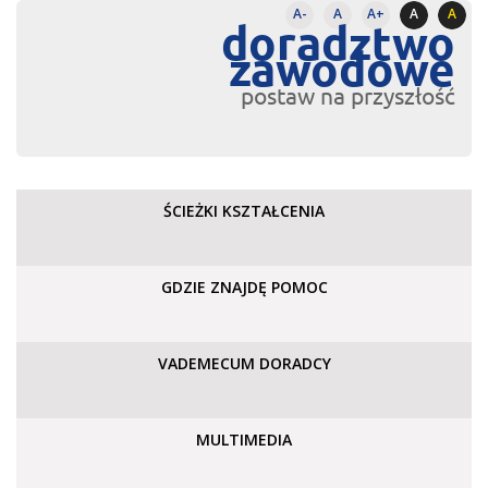
A-
A
A+
A
A
doradztwo
zawodowe
postaw na przyszłość
ŚCIEŻKI KSZTAŁCENIA
GDZIE ZNAJDĘ POMOC
VADEMECUM DORADCY
MULTIMEDIA