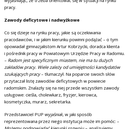
wyjaśniając, że trzeba orientować się w sytuacji na rynku
pracy.
Zawody deficytowe i nadwyżkowe
Co się dzieje na rynku pracy, jakie są oczekiwania
pracodawców, i w jakim kierunku powinni podążać – o tym
opowiadał gimnazjalistom Artur Kobrzycki, doradca klienta
i pośrednik pracy w Powiatowym Urzędzie Pracy w Radomiu.
–
Radom jest specyficznym miastem, nie ma tu dużych
zakładów pracy. Wiele zależy od umiejętności kandydatów
szukających pracy
– tłumaczył. Na poparcie swoich słów
przytaczał listę zawodów deficytowych w powiecie
radomskim. Znalazły się na niej przede wszystkim zawody
usługowe: cieśla, cholewkarz, fryzjer, kierowca,
kosmetyczka, murarz, sekretarka.
Przedstawiciel PUP wyjaśniał, w jaki sposób
reprezentowana przez niego instytucja może im pomóc: –
Możemy podpowiadać kierunki rozwoju – analizujemy