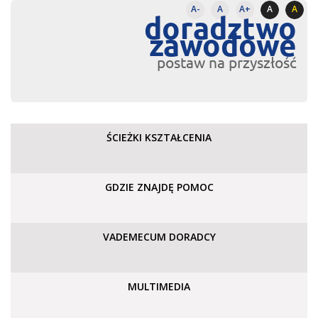
A-
A
A+
A
A
doradztwo
zawodowe
postaw na przyszłość
ŚCIEŻKI KSZTAŁCENIA
GDZIE ZNAJDĘ POMOC
VADEMECUM DORADCY
MULTIMEDIA