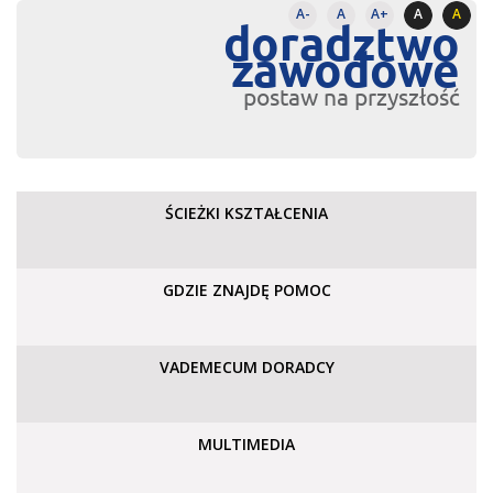
A-
A
A+
A
A
doradztwo
zawodowe
postaw na przyszłość
ŚCIEŻKI KSZTAŁCENIA
GDZIE ZNAJDĘ POMOC
VADEMECUM DORADCY
MULTIMEDIA