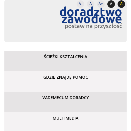
A-
A
A+
A
A
doradztwo
zawodowe
postaw na przyszłość
ŚCIEŻKI KSZTAŁCENIA
GDZIE ZNAJDĘ POMOC
VADEMECUM DORADCY
MULTIMEDIA