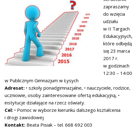
zapraszamy
do wzięcia
udziału
w II Targach
Edukacyjnych,
które odbędą
się 23 marca
2017 r.
w godzinach
12:30 – 14:00
w Publicznym Gimnazjum w Łysych
Adresat:
• szkoły ponadgimnazjalne, • nauczyciele, rodzice,
uczniowie, osoby zainteresowane ofertą edukacyjną, •
instytucje działające na rzecz oświaty.
Cel:
• Pomoc w wyborze kierunku dalszego kształcenia
i drogi zawodowej
Kontakt:
Beata Pisiak – tel. 668 692 003