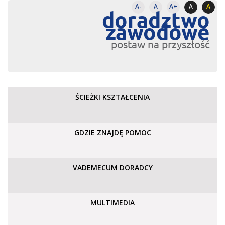
A-
A
A+
A
A
doradztwo
zawodowe
postaw na przyszłość
ŚCIEŻKI KSZTAŁCENIA
GDZIE ZNAJDĘ POMOC
VADEMECUM DORADCY
MULTIMEDIA