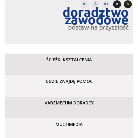
A-
A
A+
A
A
doradztwo
zawodowe
postaw na przyszłość
ŚCIEŻKI KSZTAŁCENIA
GDZIE ZNAJDĘ POMOC
VADEMECUM DORADCY
MULTIMEDIA