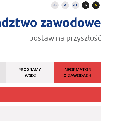
A-
A
A+
A
A
adztwo zawodowe
postaw na przyszłość
PROGRAMY
INFORMATOR
I WSDZ
O ZAWODACH