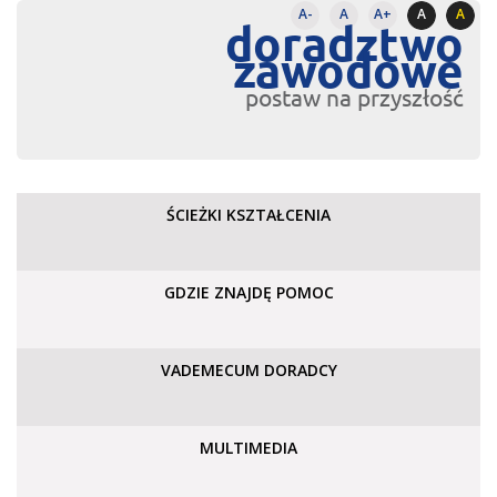
A-
A
A+
A
A
doradztwo
zawodowe
postaw na przyszłość
ŚCIEŻKI KSZTAŁCENIA
GDZIE ZNAJDĘ POMOC
VADEMECUM DORADCY
MULTIMEDIA