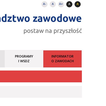
A-
A
A+
A
A
adztwo zawodowe
postaw na przyszłość
PROGRAMY
INFORMATOR
I WSDZ
O ZAWODACH