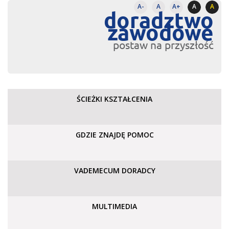
A-
A
A+
A
A
doradztwo
zawodowe
postaw na przyszłość
ŚCIEŻKI KSZTAŁCENIA
GDZIE ZNAJDĘ POMOC
VADEMECUM DORADCY
MULTIMEDIA