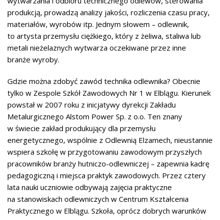
wytwarzania i odbioru technicznego odlewów, sterowania
produkcją, prowadzą analizy jakości, rozliczenia czasu pracy,
materiałów, wyrobów itp. Jednym słowem – odlewnik,
to artysta przemysłu ciężkiego, który z żeliwa, staliwa lub
metali nieżelaznych wytwarza oczekiwane przez inne
branże wyroby.
Gdzie można zdobyć zawód technika odlewnika? Obecnie
tylko w Zespole Szkół Zawodowych Nr 1 w Elblągu. Kierunek
powstał w 2007 roku z inicjatywy dyrekcji Zakładu
Metalurgicznego Alstom Power Sp. z o.o. Ten znany
w świecie zakład produkujący dla przemysłu
energetycznego, wspólnie z Odlewnią Elzamech, nieustannie
wspiera szkołę w przygotowaniu zawodowym przyszłych
pracowników branży hutniczo-odlewniczej – zapewnia kadrę
pedagogiczną i miejsca praktyk zawodowych. Przez cztery
lata nauki uczniowie odbywają zajęcia praktyczne
na stanowiskach odlewniczych w Centrum Kształcenia
Praktycznego w Elblągu. Szkoła, oprócz dobrych warunków